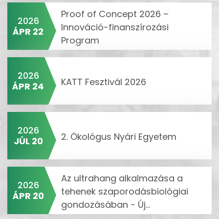
Proof of Concept 2026 –
2026
Innováció-finanszírozási
ÁPR 22
Program
2026
KATT Fesztivál 2026
ÁPR 24
2026
2. Ökológus Nyári Egyetem
JÚL 20
Az ultrahang alkalmazása a
2026
tehenek szaporodásbiológiai
ÁPR 20
gondozásában - Új...