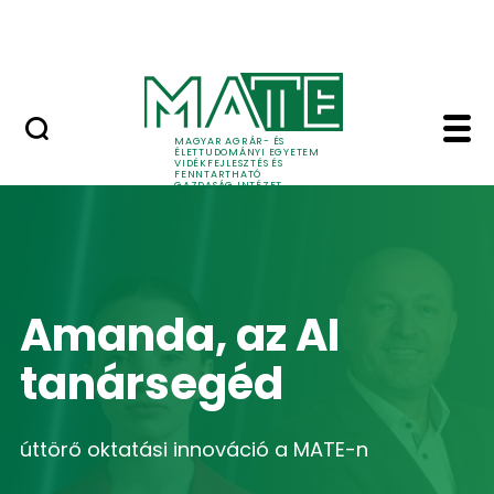
Oktatás
Ugrás a fő tartalomhoz
Tudomány
Home - Vidékfejleszté
MAGYAR AGRÁR- ÉS
ÉLETTUDOMÁNYI EGYETEM
VIDÉKFEJLESZTÉS ÉS
FENNTARTHATÓ
GAZDASÁG INTÉZET
Amanda, az AI
tanársegéd
úttörő oktatási innováció a MATE-n