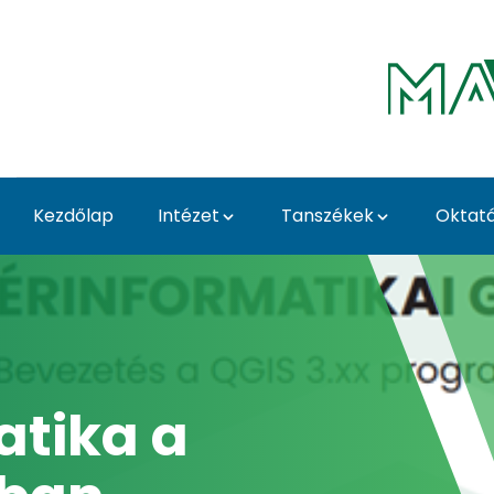
Ugrás a fő tartalomhoz
Kezdőlap
Intézet
Tanszékek
Oktat
Home - Vidékfejleszté
Tehetséggondo
Informatikai
Tanulmányi