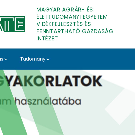
MAGYAR AGRÁR- ÉS
ÉLETTUDOMÁNYI EGYETEM
VIDÉKFEJLESZTÉS ÉS
FENNTARTHATÓ GAZDASÁG
INTÉZET
ás
Tudomány
s és Fenntartható Gaz
zó