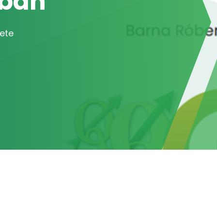
Verseny Felhív
Megjelent a MATE VFGI által középiskolás d
meghirdetett Informatikai tanulmányi versen
TOVÁBB