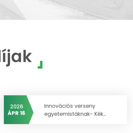
íjak
Innovációs verseny
2026
ÁPR 16
egyetemistáknak- Kék...