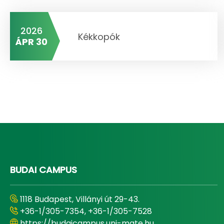
2026
Kékkopók
ÁPR 30
BUDAI CAMPUS
1118 Budapest, Villányi út 29-43.
+36-1/305-7354, +36-1/305-7528
https://budaicampus.uni-mate.hu