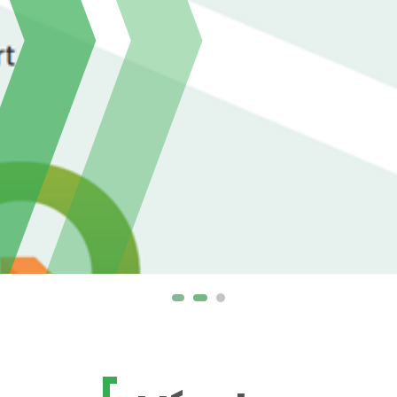
ás
iákok számára
y felhívása.