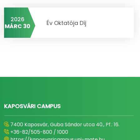
2026
Év Oktatója Díj
MÁRC 30
KAPOSVÁRI CAMPUS
7400 Kaposvár, Guba Sándor utca 40., Pf.: 16.
+36-82/505-800 / 1000
https://kaposvaricampus.uni-mate.hu