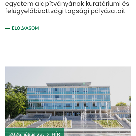
egyetem alapítványának kuratóriumi és
felügyelőbizottsági tagsági pályázatait
ELOLVASOM
2026. július 23.
HÍR