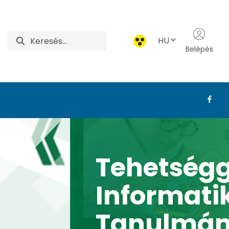
HU
Belépés
daság Intézet