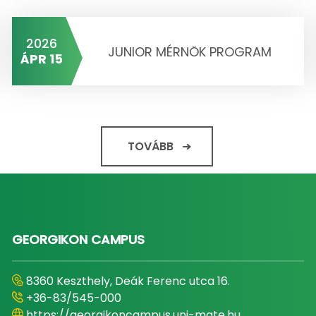
2026
JUNIOR MÉRNÖK PROGRAM
ÁPR 15
TOVÁBB
GEORGIKON CAMPUS
8360 Keszthely, Deák Ferenc utca 16.
+36-83/545-000
https://georgikoncampus.uni-mate.hu